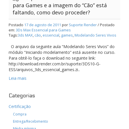
para Games e a imagem do “Cão” está
faltando, como devo proceder?
Postado
17 de agosto de 2011
por
Suporte Render
/ Postado
em:
3Ds Max Essencial para Games
Tags:
3ds MAX
,
cão
,
essencial
,
games
,
Modelando Seres Vivos
O arquivo da seguinte aula “Modelando Seres Vivos” do
módulo “Iniciando modelamento” está ausente no curso.
Para obtê-lo faça o download no seguinte link:
http://download.render.com.br/suporte/3DS10-G-
ESS/arquivos_3ds_essencial_games.zi..
Leia mais
Categorias
Certificação
Compra
Entrega/Recebimento
Média mínima